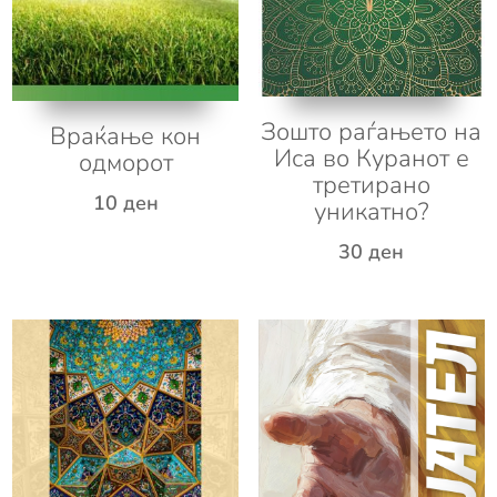
Зошто раѓањето на
Враќање кон
Иса во Куранот е
одморот
третирано
10
ден
уникатно?
30
ден