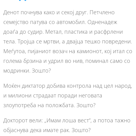
Денот почнува како и секој друг. Петчлено
семејство патува со автомобил. Одненадеж
доаѓа до судир. Метал, пластика и расфрлени
тела. Тројца се мртви, а двајца тешко повредени.
Меѓутоа, пијаниот возач на камионот, кој итал со
голема брзина и удрил во нив, поминал само со
модринки. Зошто?
Моќен диктатор добива контрола над цел народ,
и милиони страдаат поради неговата
злоупотреба на положбата. Зошто?
Докторот вели: „Имам лоша вест“, а потоа тажно
објаснува дека имате рак. Зошто?