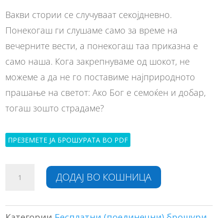
Вакви стории се случуваат секојдневно.
Понекогаш ги слушаме само за време на
вечерните вести, а понекогаш таа приказна е
само наша. Кога закрепнуваме од шокот, не
можеме а да не го поставиме најприродното
прашање на светот: Ако Бог е семоќен и добар,
тогаш зошто страдаме?
ПРЕЗЕМЕТЕ ЈА БРОШУРАТА ВО PDF
Каде
A
ДОДАЈ ВО КОШНИЦА
е
l
Бог
t
кога
e
страдам
r
Категории
Бесплатни (поединечни) брошури