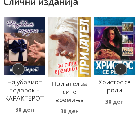
Слични изданија
Христос се
Десетте
Пријател за
роди
Божји
сите
заповеди
времиња
30
ден
30
ден
30
ден