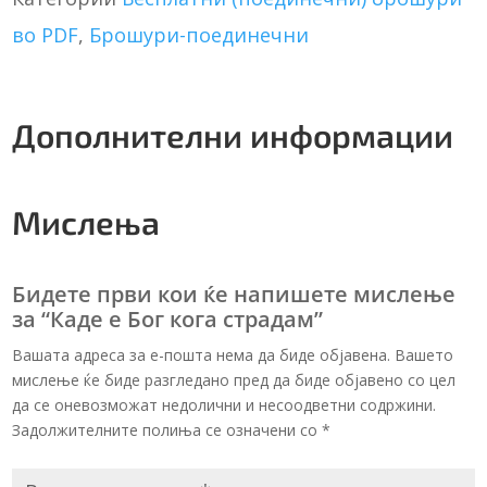
количина
n
во PDF
,
Брошури-поединечни
a
t
i
v
Дополнителни информации
e
:
Мислења
Бидете први кои ќе напишете мислење
за “Каде е Бог кога страдам”
Вашата адреса за е-пошта нема да биде објавена. Вашето
мислење ќе биде разгледано пред да биде објавено со цел
да се оневозможат недолични и несоодветни содржини.
Задолжителните полиња се означени со
*