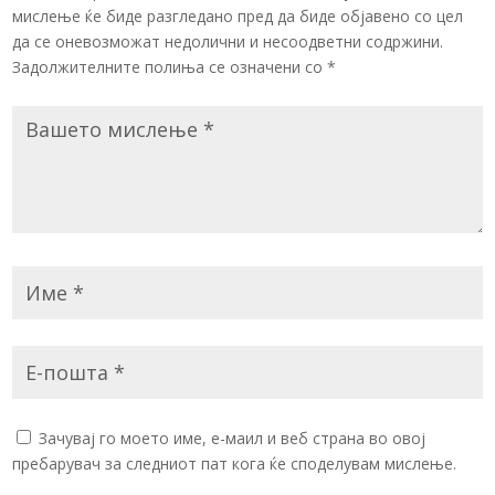
мислење ќе биде разгледано пред да биде објавено со цел
да се оневозможат недолични и несоодветни содржини.
Задолжителните полиња се означени со
*
Зачувај го моето име, е-маил и веб страна во овој
пребарувач за следниот пат кога ќе споделувам мислење.