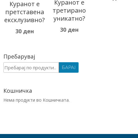
Куранот е
Куранот е
третирано
претставена
уникатно?
ексклузивно?
30
ден
30
ден
Пребарувај
Барај
БАРАЈ
за:
Кошничка
Нема продукти во Кошничката.