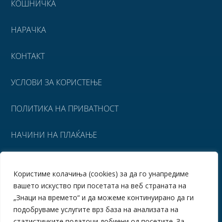
КОШНИЧКА
НАРАЧКА
КОНТАКТ
УСЛОВИ ЗА КОРИСТЕЊЕ
ПОЛИТИКА НА ПРИВАТНОСТ
НАЧИНИ НА ПЛАЌАЊЕ
УСЛОВИ ЗА ИСПОРАКА
Користиме колачиња (cookies) за да го унапредиме
вашето искуство при посетата на веб страната на
ПОВРАТ НА СРЕДСТВА
„Знаци на времето“ и да можеме континуирано да ги
подобруваме услугите врз база на анализата на
статистичките податоци добиени од посетите. За