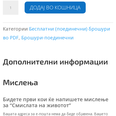
Смислата
A
ДОДАЈ ВО КОШНИЦА
на
l
животот
t
количина
e
r
Категории
Бесплатни (поединечни) брошури
n
во PDF
,
Брошури-поединечни
a
t
i
v
Дополнителни информации
e
:
Мислења
Бидете први кои ќе напишете мислење
за “Смислата на животот”
Вашата адреса за е-пошта нема да биде објавена. Вашето