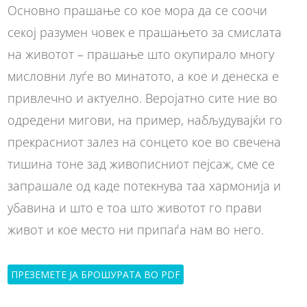
Основно прашање со кое мора да се соочи
секој разумен човек е прашањето за смислата
на животот – прашање што окупирало многу
мисловни луѓе во минатото, а кое и денеска е
привлечно и актуелно. Веројатно сите ние во
одредени мигови, на пример, набљудувајќи го
прекрасниот залез на сонцето кое во свечена
тишина тоне зад живописниот пејсаж, сме се
запрашале од каде потекнува таа хармонија и
убавина и што е тоа што животот го прави
живот и кое место ни припаѓа нам во него.
ПРЕЗЕМЕТЕ ЈА БРОШУРАТА ВО PDF