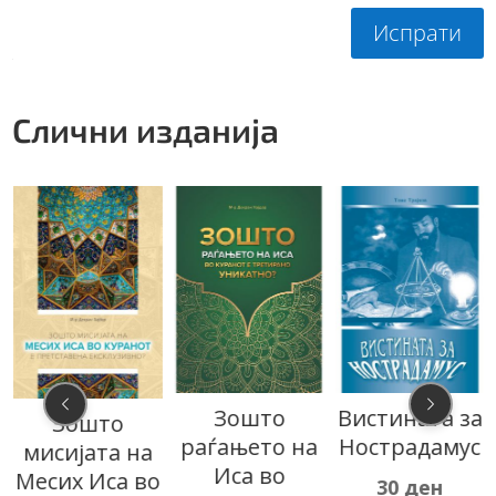
Испрати
Слични изданија
Зошто
Вистината за
Зошто
раѓањето на
Нострадамус
мисијата на
Иса во
Месих Иса во
30
ден