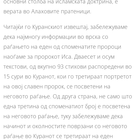
основни столба на исламската доктрина, е
верата во Алаховите пратеници.
Читајќи го Куранскиот извештај, забележуваме
дека најмногу информации во врска со
раѓањето на еден од споменатите пророци
наоѓаме за пророкот Иса. Дваесет и осум
текстови, од вкупно 93 стихови распоредени во
15 сури во Куранот, кои го третираат портретот
на овој славен пророк, се посветени на
неговото раѓање. Од друга страна, не само што
една третина од споменатиот број е посветена
на неговото раѓање, туку забележуваме дека
начинот и околностите поврзани со неговото
раѓање во Куранот се третираат на еден