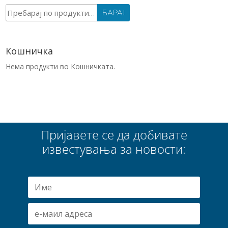
Барај
БАРАЈ
за:
Кошничка
Нема продукти во Кошничката.
Пријавете се да добивате
известувања за новости: