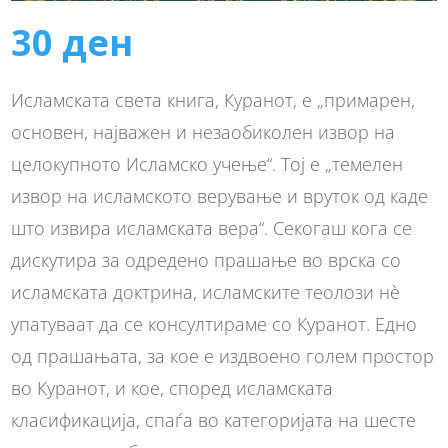
30
ден
Исламската света книга, Куранот, е „примарен,
основен, најважен и незаобиколен извор на
целокупното Исламско учење“. Тој е „темелен
извор на исламското верување и вруток од каде
што извира исламската вера“. Секогаш кога се
дискутира за одредено прашање во врска со
исламската доктрина, исламските теолози нè
упатуваат да се консултираме со Куранот. Едно
од прашањата, за кое е издвоено голем простор
во Куранот, и кое, според исламската
класификација, спаѓа во категоријата на шесте