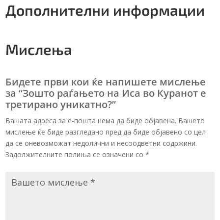
количина
v
Дополнителни информации
e
:
Мислења
Бидете први кои ќе напишете мислење
за “Зошто раѓањето на Иса во Куранот е
третирано уникатно?”
Вашата адреса за е-пошта нема да биде објавена. Вашето
мислење ќе биде разгледано пред да биде објавено со цел
да се оневозможат недолични и несоодветни содржини.
Задолжителните полиња се означени со
*