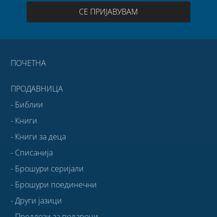
СЕ ПРИЈАВУВАМ
ПОЧЕТНА
ПРОДАВНИЦА
- Библии
- Книги
- Книги за деца
- Списанија
- Брошури серијали
- Брошури поединечни
- Други јазици
- Предлози за подароци