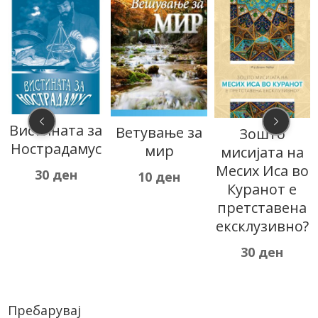
Вистината за
Ветување за
Зошто
Нострадамус
мир
мисијата на
Месих Иса во
30
ден
10
ден
Куранот е
претставена
ексклузивно?
30
ден
Пребарувај