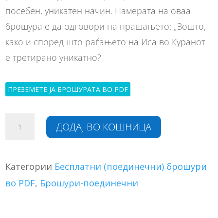
посебен, уникатен начин. Намерата на оваа
брошура е да одговори на прашањето: „Зошто,
како и според што раѓањето на Иса во Куранот
е третирано уникатно?
ПРЕЗЕМЕТЕ ЈА БРОШУРАТА ВО PDF
Зошто
A
ДОДАЈ ВО КОШНИЦА
раѓањето
l
на
t
Иса
e
во
r
Категории
Бесплатни (поединечни) брошури
Куранот
n
во PDF
,
Брошури-поединечни
е
a
третирано
t
уникатно?
i