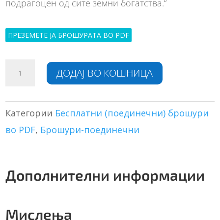
подрагоцен од сите земни богатства.“
ПРЕЗЕМЕТЕ ЈА БРОШУРАТА ВО PDF
Најубавиот
A
ДОДАЈ ВО КОШНИЦА
подарок
l
–
t
КАРАКТЕРОТ
e
количина
r
Категории
Бесплатни (поединечни) брошури
n
во PDF
,
Брошури-поединечни
a
t
i
v
Дополнителни информации
e
:
Мислења