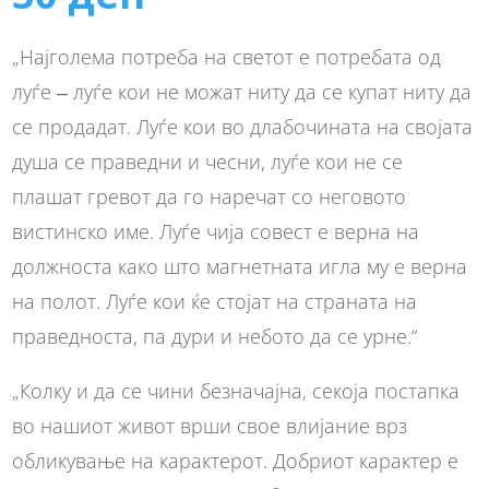
„Најголема потреба на светот е потребата од
луѓе ‒ луѓе кои не можат ниту да се купат ниту да
се продадат. Луѓе кои во длабочината на својата
душа се праведни и чесни, луѓе кои не се
плашат гревот да го наречат со неговото
вистинско име. Луѓе чија совест е верна на
должноста како што магнетната игла му е верна
на полот. Луѓе кои ќе стојат на страната на
праведноста, па дури и небото да се урне.“
„Колку и да се чини безначајна, секоја постапка
во нашиот живот врши свое влијание врз
обликување на карактерот. Добриот карактер е