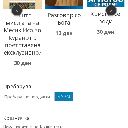
Христос се
Разговор со
Зошто
роди
Бога
мисијата на
Месих Иса во
30
ден
10
ден
Куранот е
претставена
ексклузивно?
30
ден
Пребарувај
Барај
БАРАЈ
за:
Кошничка
Нема продукти во Кошничката.