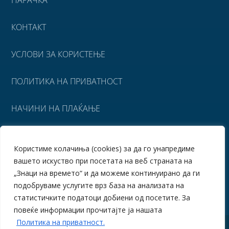
НАРАЧКА
КОНТАКТ
УСЛОВИ ЗА КОРИСТЕЊЕ
ПОЛИТИКА НА ПРИВАТНОСТ
НАЧИНИ НА ПЛАЌАЊЕ
УСЛОВИ ЗА ИСПОРАКА
Користиме колачиња (cookies) за да го унапредиме
вашето искуство при посетата на веб страната на
ПОВРАТ НА СРЕДСТВА
„Знаци на времето“ и да можеме континуирано да ги
подобруваме услугите врз база на анализата на
статистичките податоци добиени од посетите. За
повеќе информации прочитајте ја нашата
Политика на приватност.
© Знаци на времето