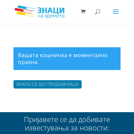
Вашата кошничка е моментално
празна.
ВРАТИ СЕ ВО ПРОДАВНИЦА
Пријавете се да добивате
известувања за новости: