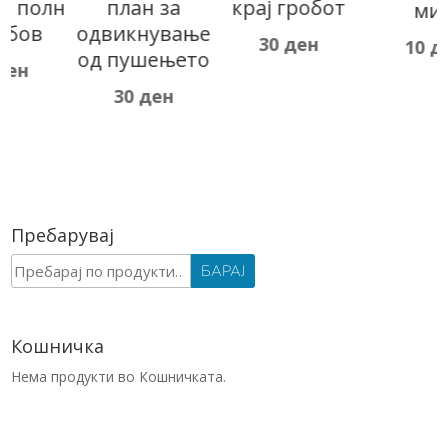
н
план за
крај гробот
мир
одвикнување
30
ден
10
ден
од пушењето
30
ден
Пребарувај
Барај
БАРАЈ
за:
Кошничка
Нема продукти во Кошничката.