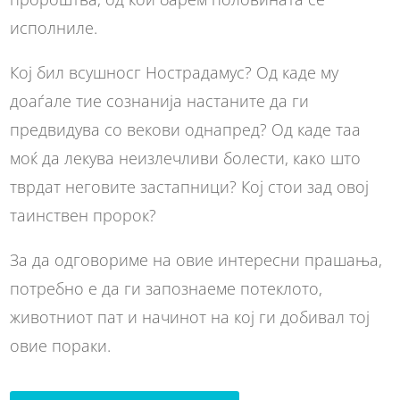
исполниле.
Кој бил всушносг Нострадамус? Од каде му
доаѓале тие сознанија настаните да ги
предвидува со векови однапред? Од каде таа
моќ да лекува неизлечливи болести, како што
тврдат неговите застапници? Кој стои зад овој
таинствен пророк?
За да одговориме на овие интересни прашања,
потребно е да ги запознаеме потеклото,
животниот пат и начинот на кој ги добивал тој
овие пораки.