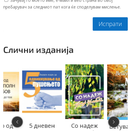
Зачувај го моето име, е-маил и веб страна во овој
пребарувач за следниот пат кога ќе споделувам мислење.
Испрати
Слични изданија
5 дневен
Со надеж
Ветување за