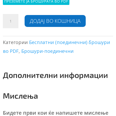
ПРЕЗЕМЕТЕ ЈА БРОШУРАТА ВО PDF
Вистината
A
ДОДАЈ ВО КОШНИЦА
за
l
Нострадамус
t
количина
e
r
Категории
Бесплатни (поединечни) брошури
n
во PDF
,
Брошури-поединечни
a
t
i
v
Дополнителни информации
e
:
Мислења
Бидете први кои ќе напишете мислење