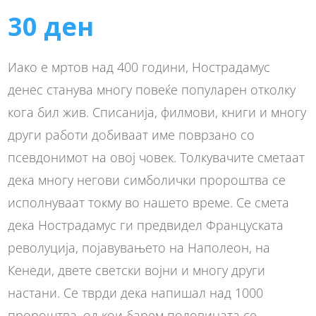
30
ден
Иако е мртов над 400 години, Нострадамус
денес станува многу повеќе популарен отколку
кога бил жив. Списанија, филмови, книги и многу
други работи добиваат име поврзано со
псевдонимот на овој човек. Толкувачите сметаат
дека многу негови симболички пророштва се
исполнуваат токму во нашето време. Се смета
дека Нострадамус ги предвидел Француската
револуција, појавувањето на Наполеон, на
Кенеди, двете светски војни и многу други
настани. Се тврди дека напишал над 1000
пророштва, од кои барем половината се