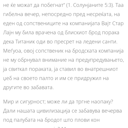
не ќе можат да побегнат“ (1. Солунјаните 5:3). Таа
гибелна вечер, непосредно пред несреќата, на
еден од сопствениците на компанијата Вајт Стар
Лајн му била врачена од блискиот брод порака
дека Титаник оди во пресрет на ледени санти.
Меѓуоа, овој сопственик на бродската компанија
не му обрнувал внимание на предупредувањето,
ја свиткал пораката, ја ставил во внатрешниот
џеб на своето палто и им се придружил на
другите во забавата.
Мир и сигурност; може ли да тргне наопаку?
Дали нашата цивилизација се забавува вечерва
под палубата на бродот што плови кон