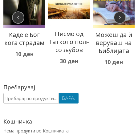
Писмо од
Каде е Бог
Можеш да ѝ
Таткото полн
кога страдам
веруваш на
со љубов
Библијата
10
ден
30
ден
10
ден
Пребарувај
Барај
БАРАЈ
за:
Кошничка
Нема продукти во Кошничката.