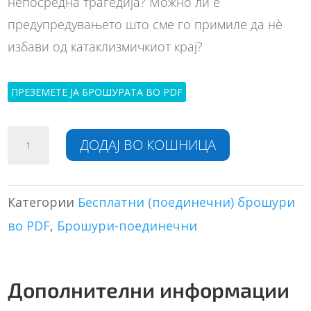
непосредна трагедија? Можно ли е
предупредувањето што сме го примиле да нè
избави од катаклизмичкиот крај?
ПРЕЗЕМЕТЕ ЈА БРОШУРАТА ВО PDF
Титаник
A
ДОДАЈ ВО КОШНИЦА
–
l
дали
t
сме
e
ние
r
Категории
Бесплатни (поединечни) брошури
на
n
во PDF
,
Брошури-поединечни
ред?
a
количина
t
i
v
Дополнителни информации
e
: