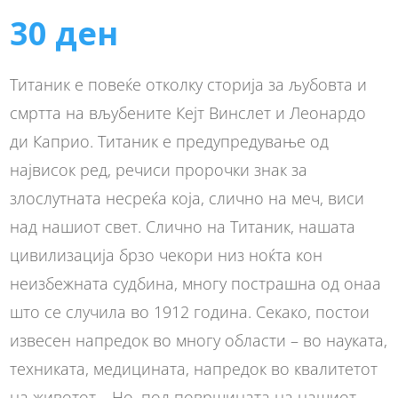
30
ден
Титаник е повеќе отколку сторија за љубовта и
смртта на вљубените Кејт Винслет и Леонардо
ди Каприо. Титаник е предупредување од
највисок ред, речиси пророчки знак за
злослутната несреќа која, слично на меч, виси
над нашиот свет. Слично на Титаник, нашата
цивилизација брзо чекори низ ноќта кон
неизбежната судбина, многу пострашна од онаа
што се случила во 1912 година. Секако, постои
извесен напредок во многу области – во науката,
техниката, медицината, напредок во квалитетот
на животот… Но, под површината на нашиот