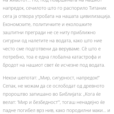
напредок, сечилото што го распорило Титаник
сега ја отвора утробата на нашата цивилизација.
Економските, политичките и еколошките
заштитни прегради не се ниту приближно
сигурни од налетите на водата, како што ние
често сме подготвени да веруваме. Сè што е
потребно, тоа е една глобална катастрофа и
бродот на нашиот свет ќе исчезне под водата.
Некои шепотат: „Мир, сигурност, напредок!“
Сепак, не можам да се ослободат од древното
пророштво запишано во Библијата: „Кога ќе
велат: ‘Мир и безбедност’“, тогаш ненадејно ќе
падне погибел врз нив, како породилни маки… и