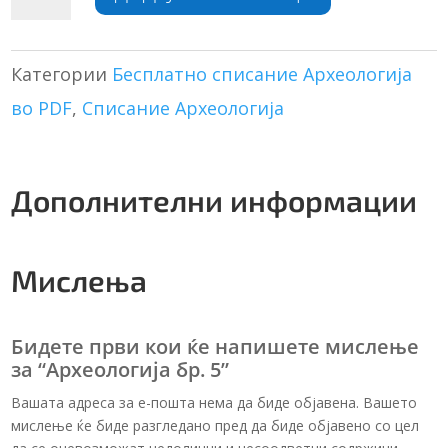
5
t
количина
e
r
Категории
Бесплатно списание Археологија
n
во PDF
,
Списание Археологија
a
t
i
v
Дополнителни информации
e
:
Мислења
Бидете први кои ќе напишете мислење
за “Археологија бр. 5”
Вашата адреса за е-пошта нема да биде објавена. Вашето
мислење ќе биде разгледано пред да биде објавено со цел