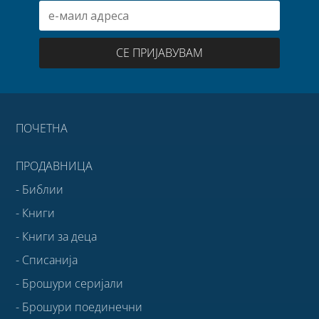
СЕ ПРИЈАВУВАМ
ПОЧЕТНА
ПРОДАВНИЦА
- Библии
- Книги
- Книги за деца
- Списанија
- Брошури серијали
- Брошури поединечни