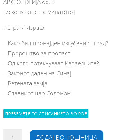
АРХЕОЛОГИЈА бр. 5
[ископување на минатото]
Петра и Израел
– Како бил пронајден изгубениот град?
– Пророштво за пропаст
– Од кого потекнуваат Израелците?
– Законот даден на Синај
– Ветената земја
– Славниот цар Соломон
ПРЕЗЕМЕТЕ ГО СПИСАНИЕТО ВО PDF
Археологија
A
ДОДАЈ ВО КОШНИЦА
бр.
l