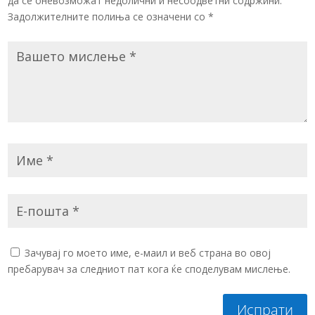
да се оневозможат недолични и несоодветни содржини.
Задолжителните полиња се означени со
*
Зачувај го моето име, е-маил и веб страна во овој
пребарувач за следниот пат кога ќе споделувам мислење.
Испрати