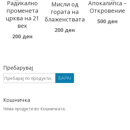
Апокалипса –
Десет дена
Мисли од
Откровение
во горната
гората на
1
соба
блаженствата
500
ден
250
ден
200
ден
Пребарувај
Барај
БАРАЈ
за:
Кошничка
Нема продукти во Кошничката.