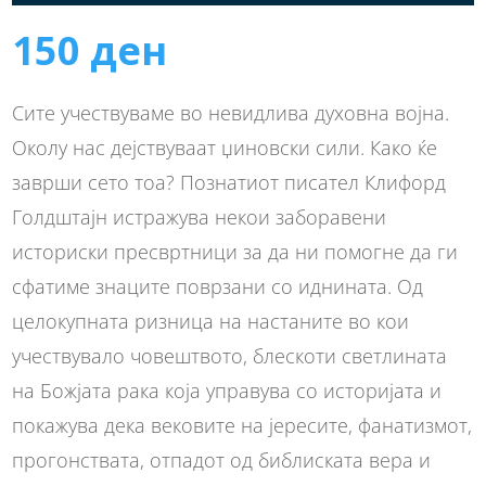
150
ден
Сите учествуваме во невидлива духовна војна.
Околу нас дејствуваат џиновски сили. Како ќе
заврши сето тоа? Познатиот писател Клифорд
Голдштајн истражува некои заборавени
историски пресвртници за да ни помогне да ги
сфатиме знаците поврзани со иднината. Од
целокупната ризница на настаните во кои
учествувало човештвото, блескоти светлината
на Божјата рака која управува со историјата и
покажува дека вековите на јересите, фанатизмот,
прогонствата, отпадот од библиската вера и