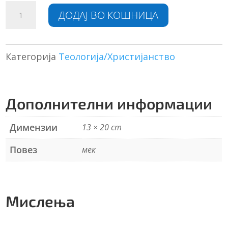
Денот
A
ДОДАЈ ВО КОШНИЦА
кога
l
ќе
t
исчезне
e
злото
r
Категорија
Теологија/Христијанство
количина
n
a
t
Дополнителни информации
i
v
e
Димензии
13 × 20 cm
:
Повез
мек
Мислења