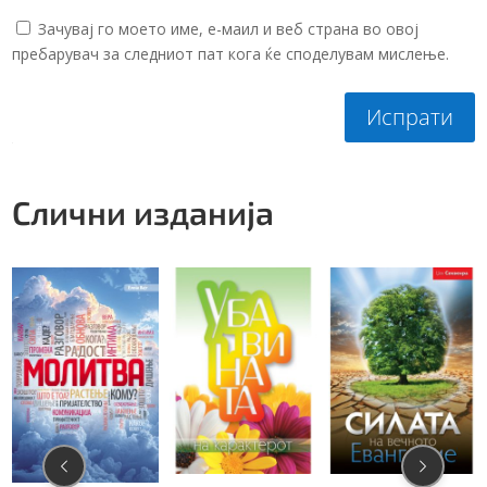
Зачувај го моето име, е-маил и веб страна во овој
пребарувач за следниот пат кога ќе споделувам мислење.
Испрати
Слични изданија