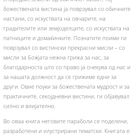
божествената вистина ја поврзувал со обичните
настани, со искуствата на овчарите, на
градителите или земјоделците, со искуствата на
патниците и домаќинките. Познатите поими ги
поврзувал со вистински прекрасни мисли – со
мисли за Божјата нежна грижа за нас, за
благодарноста што со право ја очекува од нас и
за нашата должност да се грижиме едни за
други. Овие поуки за божествената мудрост и за
практичните, секојдневни вистини, ги објавувал
силно и влијателно.
Во оваа книга неговите параболи се поделени,
разработени и илустрирани тематски. Книгата е