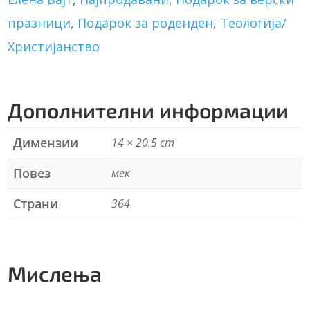
a
t
празници
,
Подарок за роденден
,
Теологија/
i
Христијанство
v
e
:
Дополнителни информации
Димензии
14 × 20.5 cm
Повез
мек
Страни
364
Мислења