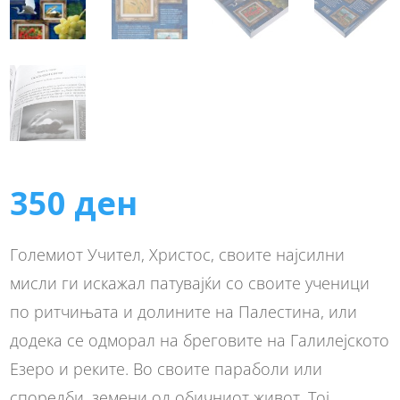
350
ден
Големиот Учител, Христос, своите најсилни
мисли ги искажал патувајќи со своите ученици
по ритчињата и долините на Палестина, или
додека се одморал на бреговите на Галилејското
Езеро и реките. Во своите параболи или
споредби, земени од обичниот живот, Тој