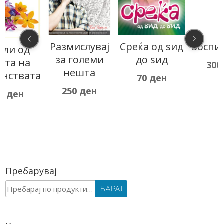
Размислувај
Среќа од ѕид
Воспитување
за големи
до ѕид
300
ден
нешта
а
70
ден
250
ден
Пребарувај
Барај
БАРАЈ
за: