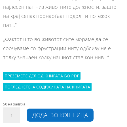
најлесен пат низ животните должности, зашто
на крај сепак пронаоѓаат подолг и потежок
пат…“
„Фактот што во животот сите мораме да се
соочуваме со фрустрации ниту одблизу не е
толку значаен колку нашиот став кон нив…“
ПРЕЗЕМЕТЕ ДЕЛ ОД КНИГАТА ВО PDF
ПОГЛЕДНЕТЕ ЈА СОДРЖИНАТА НА КНИГАТА
50 на залиха
Утре
A
ДОДАЈ ВО КОШНИЦА
почнува
l
денеска
t