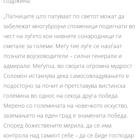
содржина:
„Патниците што патуваат по светот можат да
забележат многубројни споменици подигнати во
чест на луѓето кои нивните сонародници ги
сметале за големи. Меѓу тие луѓе се наоѓаат
познати војсководители – силни генерали и
адмирали. Меѓутоа, во својата огромна мудрост
Соломон истакнува дека самосовладувањето е
подостојно за почит и претставува вистинска
големина во однос на секоја друга победа.
Мерено со големината на човечкото искуство,
заземањето на еден град е знаменита победа.
Според божествените мерила, да се има
контрола над самиот себе – да се биде господар