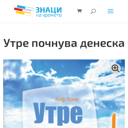
Утре почнува денеска