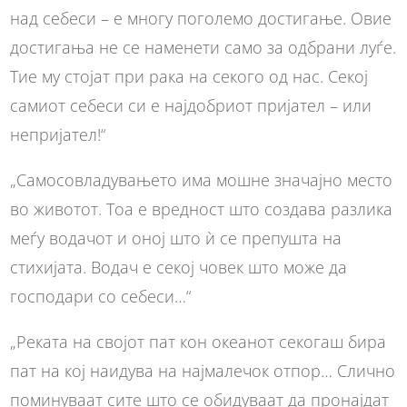
над се­беси – е многу поголемо достигање. Овие
достигања не се наменети само за одбрани луѓе.
Тие му стојат при рака на секого од нас. Секој
самиот себеси си е најдобриот пријател – или
непријател!“
„Самосовладувањето има мошне значајно место
во животот. Тоа е вредност што создава разлика
меѓу водачот и оној што ѝ се препушта на
стихијата. Водач е секој човек што може да
господари со себеси…“
„Реката на својот пат кон океанот секогаш бира
пат на кој наидува на најмалечок отпор… Слично
поминуваат сите што се обидуваат да пронајдат