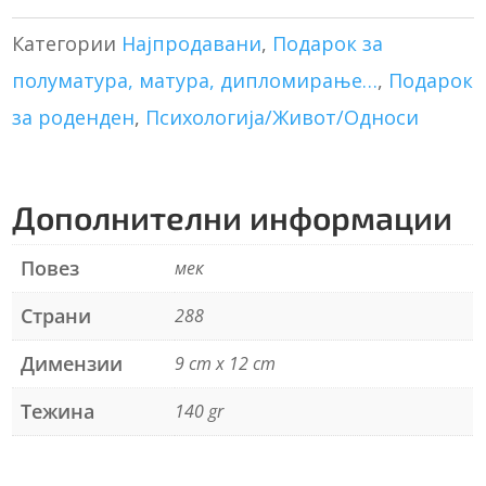
количина
e
r
Категории
Најпродавани
,
Подарок за
n
полуматура, матура, дипломирање…
,
Подарок
a
t
за роденден
,
Психологија/Живот/Односи
i
v
e
Дополнителни информации
:
Повез
мек
Страни
288
Димензии
9 cm x 12 cm
Тежина
140 gr