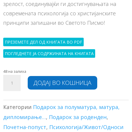
зрелост, соединувајќи ги достигнувањата на
современата психологија со христијанските
принципи запишани во Светото Писмо!
ПРЕЗЕМЕТЕ ДЕЛ ОД КНИГАТА ВО PDF
ПОГЛЕДНЕТЕ ЈА СОДРЖИНАТА НА КНИГАТА
48 на залиха
Припадност
A
ДОДАЈ ВО КОШНИЦА
количина
l
t
e
r
Категории
Подарок за полуматура, матура,
n
дипломирање…
,
Подарок за роденден
,
a
t
Почетна-попуст
,
Психологија/Живот/Односи