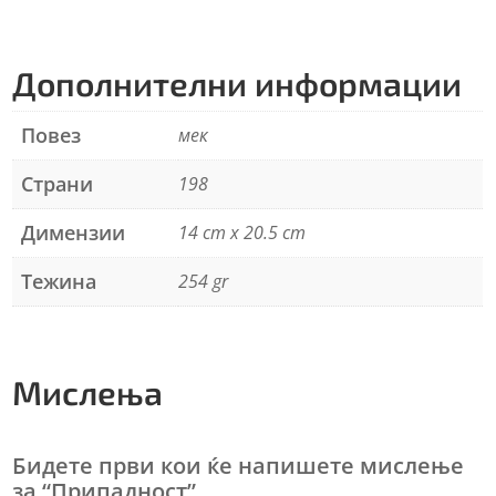
i
v
e
Дополнителни информации
:
Повез
мек
Страни
198
Димензии
14 cm x 20.5 cm
Тежина
254 gr
Мислења
Бидете први кои ќе напишете мислење
за “Припадност”