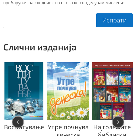
пребарувач за следниот пат кога ќе споделувам мислење.
Испрати
Слични изданија
Воспитување
Утре почнува
Најголемите
денеска
библиски