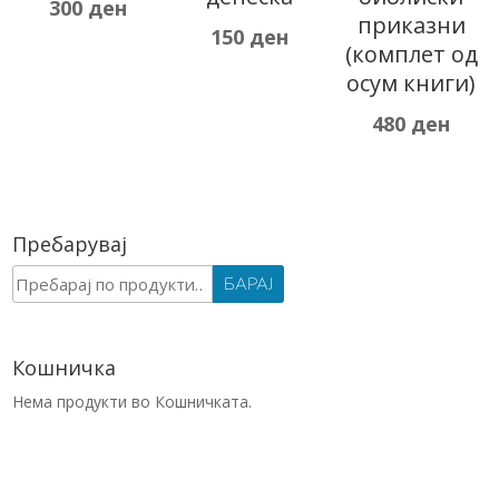
300
ден
приказни
150
ден
(комплет од
осум книги)
480
ден
Пребарувај
Барај
БАРАЈ
за:
Кошничка
Нема продукти во Кошничката.