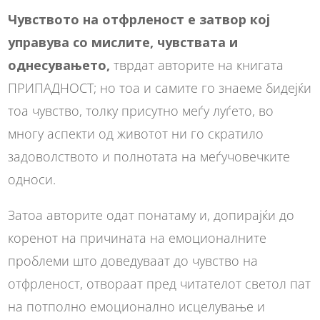
Чувството на отфрленост е затвор кој
управува со мислите, чувствата и
однесувањето,
тврдат авторите на книгата
ПРИПАДНОСТ; но тоа и самите го знаеме бидејќи
тоа чувство, толку присутно меѓу луѓето, во
многу аспекти од животот ни го скратило
задоволството и полнотата на меѓучовечките
односи.
Затоа авторите одат понатаму и, допирајќи до
коренот на причината на емоционалните
проблеми што доведуваат до чувство на
отфрленост, отвораат пред читателот светол пат
на потполно емоционално исцелување и