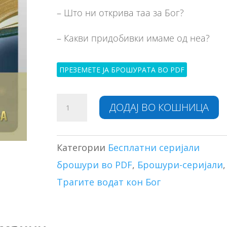
– Што ни открива таа за Бог?
– Какви придобивки имаме од неа?
ПРЕЗЕМЕТЕ ЈА БРОШУРАТА ВО PDF
Библијата
A
ДОДАЈ ВО КОШНИЦА
ни
l
кажува
t
количина
e
r
Категории
Бесплатни серијали
n
брошури во PDF
,
Брошури-серијали
,
a
Трагите водат кон Бог
t
i
v
e