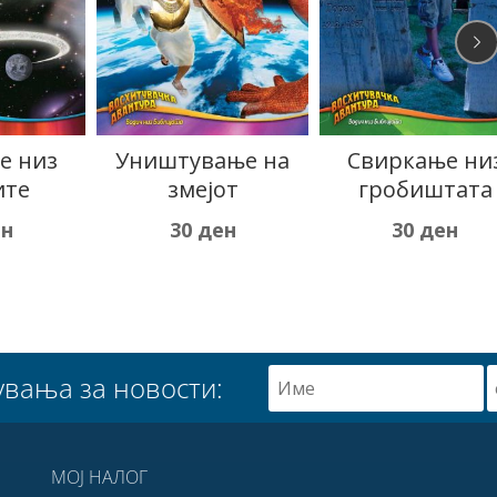
Прашањето з
ање на
Свиркање низ
веродостојнос
от
гробиштата
на Библијат
ен
30
ден
30
ден
увања за новости:
МОЈ НАЛОГ