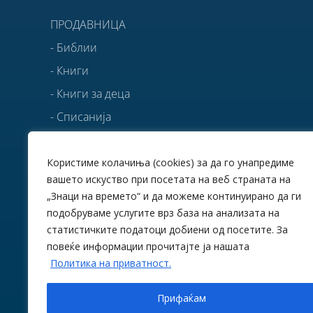
ПРОДАВНИЦА
- Библии
- Книги
- Книги за деца
- Списанија
- Брошури серијали
- Брошури поединечни
Користиме колачиња (cookies) за да го унапредиме
вашето искуство при посетата на веб страната на
- Други јазици
„Знаци на времето“ и да можеме континуирано да ги
- Предлози за подароци
подобруваме услугите врз база на анализата на
статистичките податоци добиени од посетите. За
БЕСПЛАТНО ВО PDF
повеќе информации прочитајте ја нашата
Политика на приватност.
ИЗВАДОЦИ
Прифаќам