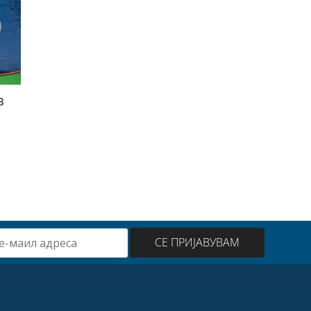
а
Знаците на
Патување низ
та
последното време
морето
а
30
ден
30
ден
СЕ ПРИЈАВУВАМ