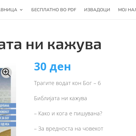
АВНИЦА
БЕСПЛАТНО ВО PDF
ИЗВАДОЦИ
МОЈ НА
ата ни кажува
30
ден
Трагите водат кон Бог – 6
Библијата ни кажува
– Како и кога е пишувана?
– За вредноста на човекот