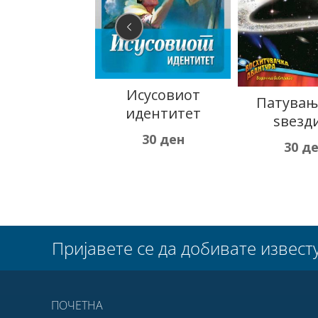
сусовиот
Патување низ
Уништув
дентитет
ѕвездите
змеј
30
ден
30
ден
30
д
Пријавете се да добивате извест
ПОЧЕТНА