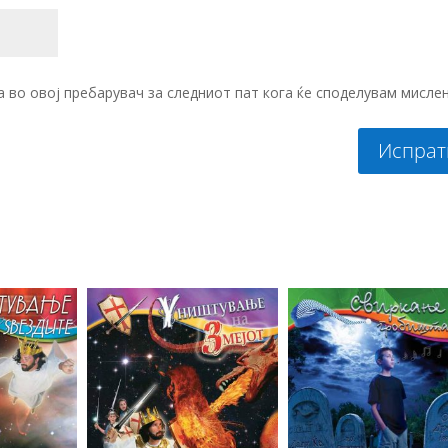
на во овој пребарувач за следниот пат кога ќе споделувам мисле
Испрат