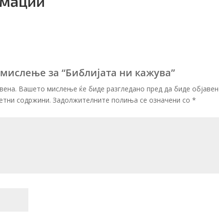
рмации
:
 мислење за “Библијата ни кажува”
вена. Вашето мислење ќе биде разгледано пред да биде објавен
етни содржини.
Задолжителните полиња се означени со
*