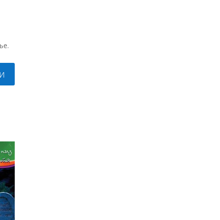
ње.
и