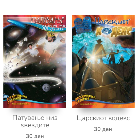
Патување низ
Царскиот кодекс
ѕвездите
30
ден
30
ден