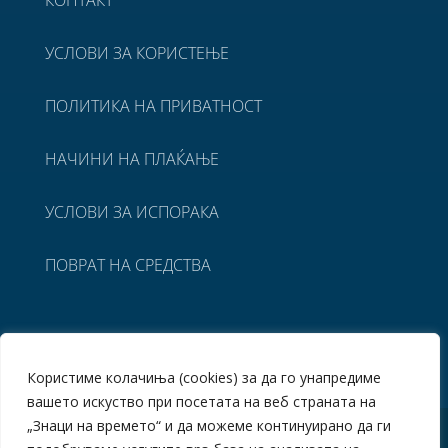
КОНТАКТ
УСЛОВИ ЗА КОРИСТЕЊЕ
ПОЛИТИКА НА ПРИВАТНОСТ
НАЧИНИ НА ПЛАЌАЊЕ
УСЛОВИ ЗА ИСПОРАКА
ПОВРАТ НА СРЕДСТВА
Користиме колачиња (cookies) за да го унапредиме
вашето искуство при посетата на веб страната на
„Знаци на времето“ и да можеме континуирано да ги