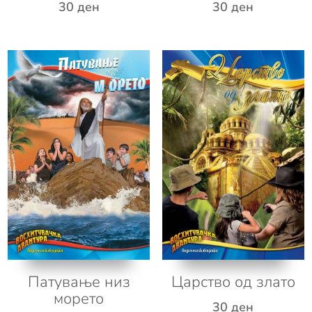
30
ден
30
ден
Патување низ
Царство од злато
морето
30
ден