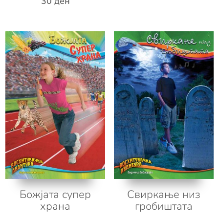
30
ден
Божјата супер
Свиркање низ
храна
гробиштата