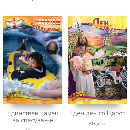
Еден ден со Царот
Единствен чамец
за спасување
30
ден