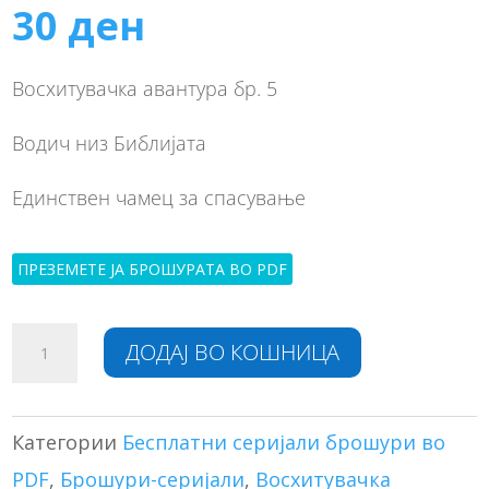
30
ден
Восхитувачка авантура бр. 5
Водич низ Библијата
Единствен чамец за спасување
ПРЕЗЕМЕТЕ ЈА БРОШУРАТА ВО PDF
Единствен
A
ДОДАЈ ВО КОШНИЦА
чамец
l
за
t
спасување
e
количина
r
Категории
Бесплатни серијали брошури во
n
PDF
,
Брошури-серијали
,
Восхитувачка
a