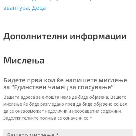
t
авантура
,
Деца
i
v
e
Дополнителни информации
:
Мислења
Бидете први кои ќе напишете мислење
за “Единствен чамец за спасување”
Вашата адреса за е-пошта нема да биде објавена. Вашето
мислење ќе биде разгледано пред да биде објавено со цел
да се оневозможат недолични и несоодветни содржини.
Задолжителните полиња се означени со
*