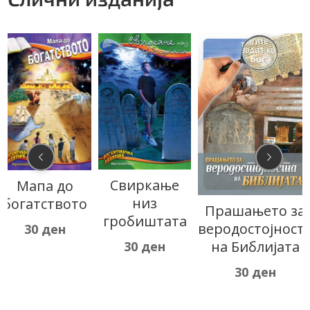
Свиркање
Мапа до
низ
богатството
Прашањето за
гробиштата
веродостојност
30
ден
на Библијата
30
ден
30
ден