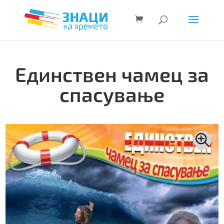
Единствен чамец за
спасување