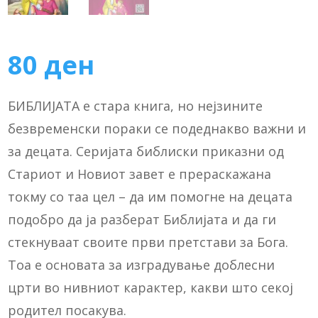
80
ден
БИБЛИЈАТА е стара книга, но нејзините
безвременски пораки се подеднакво важни и
за децата. Серијата библиски приказни од
Стариот и Новиот завет е прераскажана
токму со таа цел – да им помогне на децата
подобро да ја разберат Библијата и да ги
стекнуваат своите први претстави за Бога.
Тоа е основата за изградување доблесни
црти во нивниот карактер, какви што секој
родител посакува.