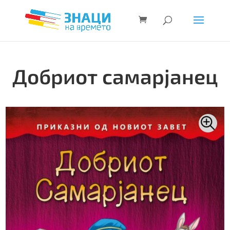
Добриот самарјанец