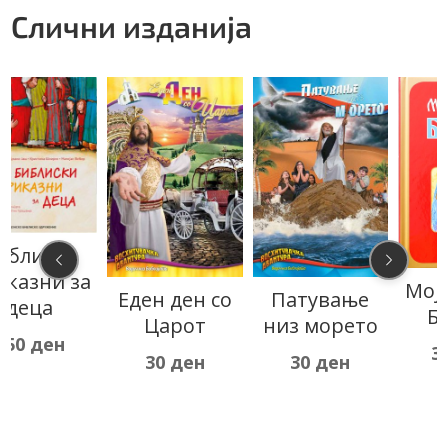
Слични изданија
Мојата прва
Еден ден со
Патување
Библија
Царот
низ морето
350
ден
30
ден
30
ден