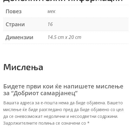
:
Повез
мек
Страни
16
Димензии
14.5 cm x 20 cm
Мислења
Бидете први кои ќе напишете мислење
за “Добриот самарјанец”
Вашата адреса за е-пошта нема да биде објавена. Вашето
мислење ќе биде разгледано пред да биде објавено со цел
да се оневозможат недолични и несоодветни содржини.
Задолжителните полиња се означени со
*