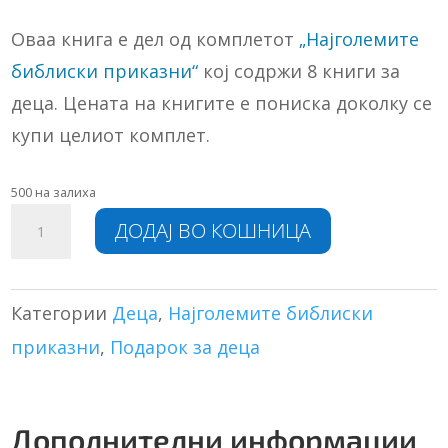
Оваа книга е дел од комплетот
„Најголемите
библиски приказни“
кој содржи 8 книги за
деца. Цената на книгите е пониска доколку се
купи целиот комплет.
500 на залиха
Добриот
A
ДОДАЈ ВО КОШНИЦА
самарјанец
l
количина
t
e
r
Категории
Деца
,
Најголемите библиски
n
приказни
,
Подарок за деца
a
t
i
v
Дополнителни информации
e