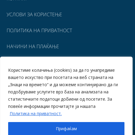
УСЛОВИ ЗА КОРИСТЕЊЕ
ПОЛИТИКА НА ПРИВАТНОСТ
НАЧИНИ НА ПЛАЌАЊЕ
УСЛОВИ ЗА ИСПОРАКА
Користиме колачиња (cookies) за да го унапредиме
вашето искуство при посетата на веб страната на
ПОВРАТ НА СРЕДСТВА
„Знаци на времето“ и да можеме континуирано да ги
подобруваме услугите врз база на анализата на
статистичките податоци добиени од посетите. За
повеќе информации прочитајте ја нашата
Политика на приватност.
© Знаци на времето
Прифаќам