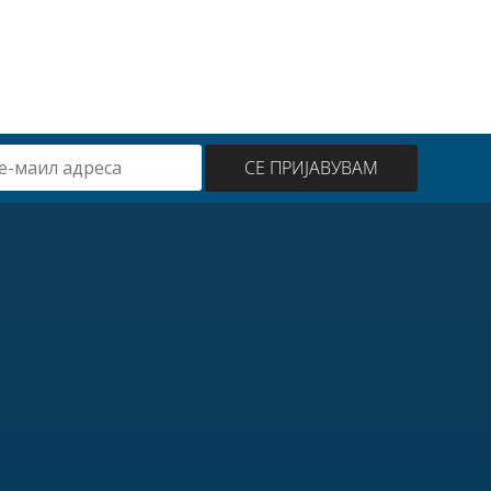
80
ден
30
ден
СЕ ПРИЈАВУВАМ