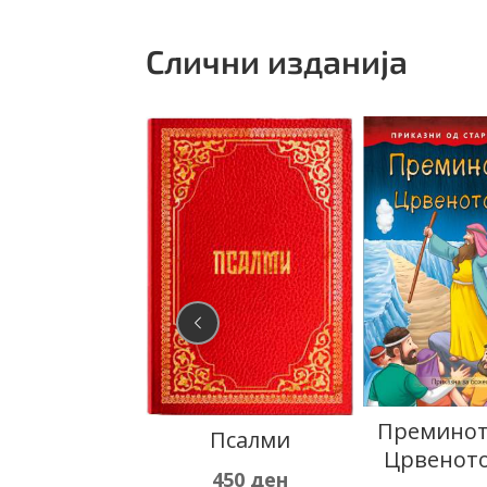
Слични изданија
ска читанка
Преминот
Псалми
Црвенот
550
ден
450
ден