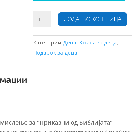
Приказни
A
ДОДАЈ ВО КОШНИЦА
од
l
Библијата
t
количина
e
r
Категории
Деца
,
Книги за деца
,
n
Подарок за деца
a
t
i
v
рмации
e
:
 мислење за “Приказни од Библијата”