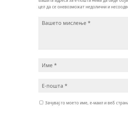
Вашата адреса за е-пошта нема да биде обја
цел да се оневозможат недолични и несоодв
Зачувај го моето име, е-маил и веб стра