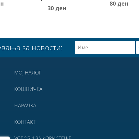
ен
80
ден
30
ден
увања за новости:
МОЈ НАЛОГ
КОШНИЧКА
НАРАЧКА
КОНТАКТ
УСЛОВИ ЗА КОРИСТЕЊЕ