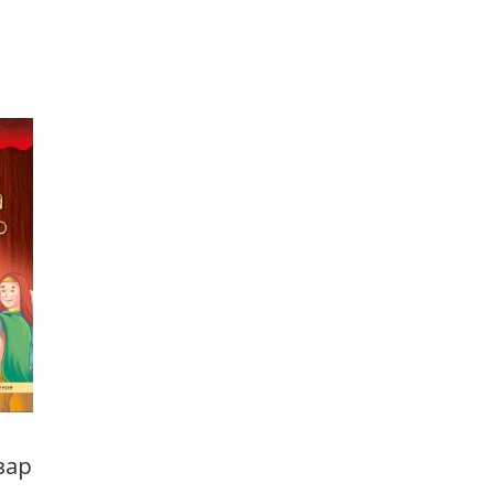
Даниел во
Уништување на
зар
лавовската јама
змејот