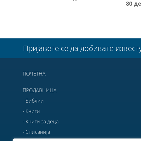
80
д
Пријавете се да добивате извест
ПОЧЕТНА
ПРОДАВНИЦА
- Библии
- Книги
- Книги за деца
- Списанија