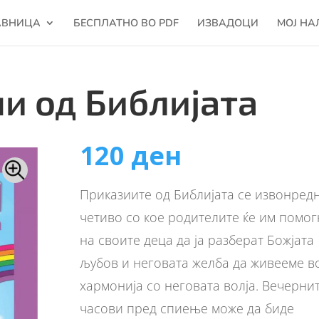
АВНИЦА
БЕСПЛАТНО ВО PDF
ИЗВАДОЦИ
МОЈ НА
и од Библијата
120
ден
Приказиите од Библијата се извонред
четиво со кое родителите ќе им помог
на своите деца да ја разберат Божјата
љубов и неговата желба да живееме в
хармонија со неговата волја. Вечерни
часови пред спиење може да биде