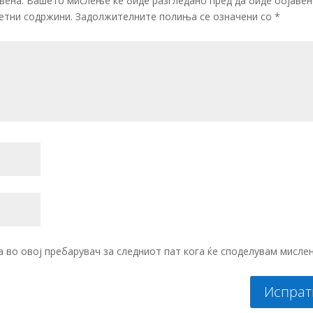
вена. Вашето мислење ќе биде разгледано пред да биде објавен
етни содржини.
Задолжителните полиња се означени со
*
на во овој пребарувач за следниот пат кога ќе споделувам мисле
Испрат