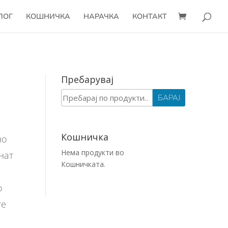
ЛОГ
КОШНИЧКА
НАРАЧКА
КОНТАКТ
Пребарувај
Барај
БАРАЈ
за:
Кошничка
но
Нема продукти во
нат
Кошничката.
о
те