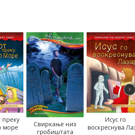
 преку
Исус го
Свиркање низ
о море
воскреснува Ла
гробиштата