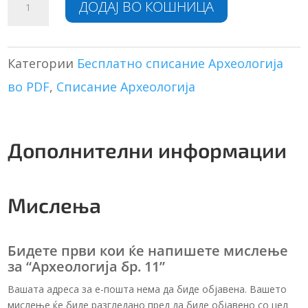
ДОДАЈ ВО КОШНИЦА
бр.
l
11
t
количина
e
r
Категории
Бесплатно списание Археологија
n
во PDF
,
Списание Археологија
a
t
i
v
Дополнителни информации
e
:
Мислења
Бидете први кои ќе напишете мислење
за “Археологија бр. 11”
Вашата адреса за е-пошта нема да биде објавена. Вашето
мислење ќе биде разгледано пред да биде објавено со цел