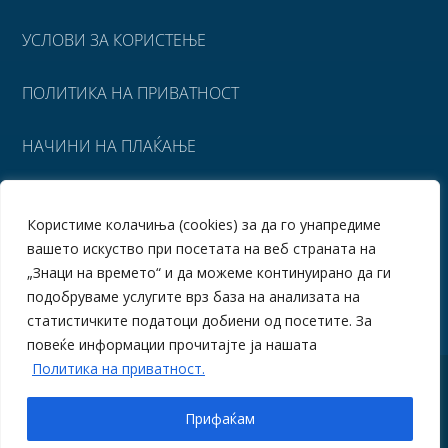
УСЛОВИ ЗА КОРИСТЕЊЕ
ПОЛИТИКА НА ПРИВАТНОСТ
НАЧИНИ НА ПЛАЌАЊЕ
УСЛОВИ ЗА ИСПОРАКА
Користиме колачиња (cookies) за да го унапредиме
вашето искуство при посетата на веб страната на
ПОВРАТ НА СРЕДСТВА
„Знаци на времето“ и да можеме континуирано да ги
подобруваме услугите врз база на анализата на
статистичките податоци добиени од посетите. За
повеќе информации прочитајте ја нашата
Политика на приватност.
© Знаци на времето
Прифаќам