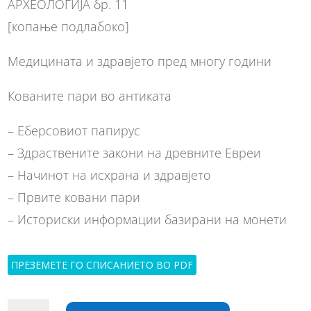
АРХЕОЛОГИЈА бр. 11
[копање подлабоко]
Медицината и здравјето пред многу години
Кованите пари во антиката
– Еберсовиот папирус
– Здраствените закони на древните Евреи
– Начинот на исхрана и здравјето
– Првите ковани пари
– Историски информации базирани на монети
ПРЕЗЕМЕТЕ ГО СПИСАНИЕТО ВО PDF
Археологија
A