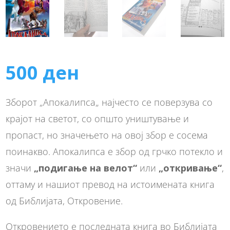
500
ден
Зборот „Апокалипса„ најчесто се поверзува со
крајот на светот, со општо уништување и
пропаст, но значењето на овој збор е сосема
поинакво. Апокалипса е збор од грчко потекло и
значи
„подигање на велот“
или
„откривање“
,
оттаму и нашиот превод на истоимената книга
од Библијата, Откровение.
Откровението е последната книга во Библијата