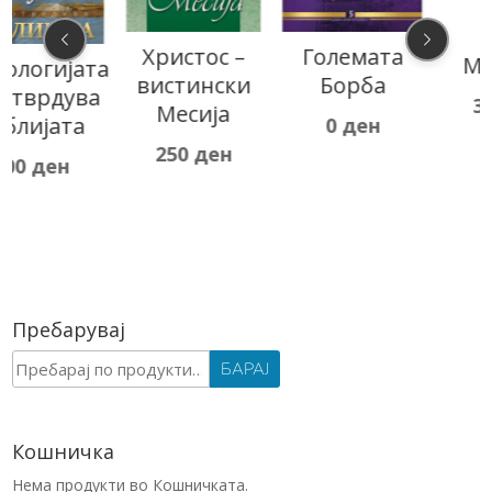
Христос –
Големата
Молитва
а
вистински
Борба
350
ден
Месија
0
ден
250
ден
Пребарувај
Барај
БАРАЈ
за:
Кошничка
Нема продукти во Кошничката.