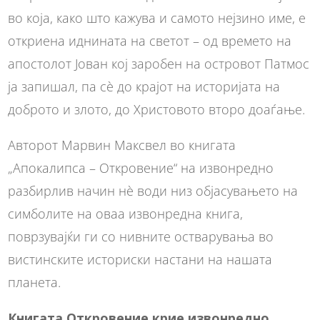
во која, како што кажува и самото нејзино име, е
откриена иднината на светот – од времето на
апостолот Јован кој заробен на островот Патмос
ја запишал, па сè до крајот на историјата на
доброто и злото, до Христовото второ доаѓање.
Авторот Марвин Максвел во книгата
„Апокалипса – Откровение“ на извонредно
разбирлив начин нè води низ објасувањето на
симболите на оваа извонредна книга,
поврзувајќи ги со нивните остварувања во
вистинските историски настани на нашата
планета.
Книгата Откровение крие извонредно