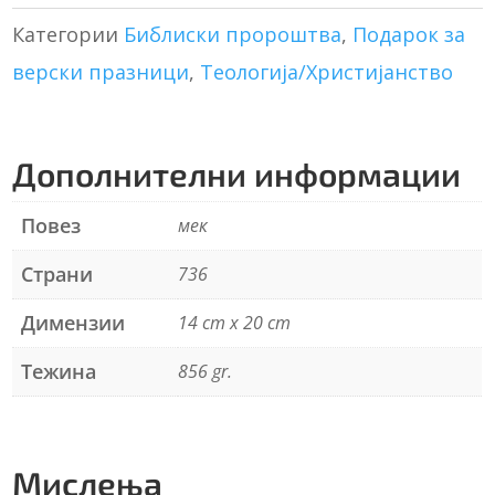
количина
e
r
Категории
Библиски пророштва
,
Подарок за
n
верски празници
,
Теологија/Христијанство
a
t
i
v
Дополнителни информации
e
:
Повез
мек
Страни
736
Димензии
14 cm x 20 cm
Тежина
856 gr.
Мислења