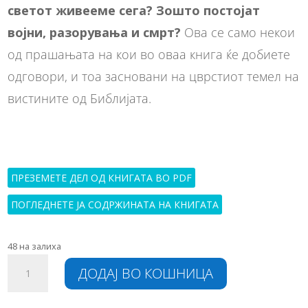
светот живееме сега? Зошто постојат
војни, разорувања и смрт?
Ова се само некои
од прашањата на кои во оваа книга ќе добиете
одговори, и тоа засновани на цврстиот темел на
вистините од Библијата.
ПРЕЗЕМЕТЕ ДЕЛ ОД КНИГАТА ВО PDF
ПОГЛЕДНЕТЕ ЈА СОДРЖИНАТА НА КНИГАТА
48 на залиха
Апокалипса
A
ДОДАЈ ВО КОШНИЦА
–
l
Откровение
t