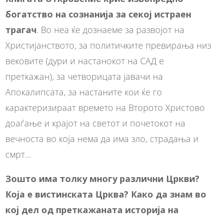
богатство на сознанија за секој истраен
трагач
. Во неа ќе дознаеме за развојот на
Христијанството, за политичките превирања низ
вековите (дури и настанокот на САД е
преткажан), за четворицата јавачи на
Апокалипсата, за настаните кои ќе го
карактеризираат времето на Второто Христово
доаѓање и крајот на светот и почетокот на
вечноста во која нема да има зло, страдања и
смрт…
Зошто има толку многу различни Цркви?
Која е вистинската Црква? Како да знам во
кој дел од преткажаната историја на