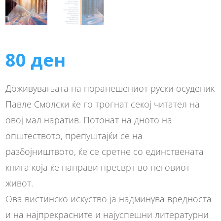
80
ден
Доживувањата на поранешениот руски осуденик
Павле Смолски ќе го трогнат секој читател на
овој мал наратив. Потонат на дното на
општеството, препуштајќи се на
разбојништвото, ќе се сретне со единствената
книга која ќе направи пресврт во неговиот
живот.
Ова вистинско искуство ја надминува вредноста
и на најпрекрасните и најуспешни литературни