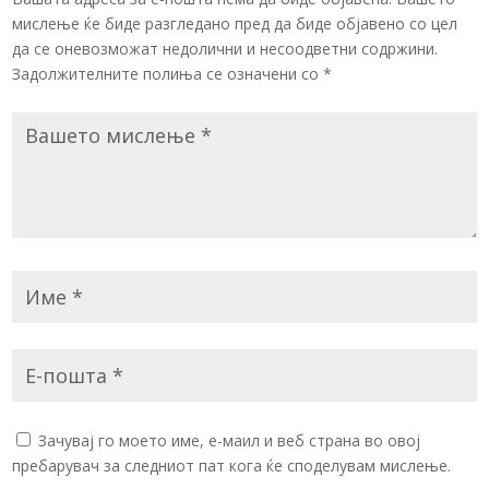
мислење ќе биде разгледано пред да биде објавено со цел
да се оневозможат недолични и несоодветни содржини.
Задолжителните полиња се означени со
*
Зачувај го моето име, е-маил и веб страна во овој
пребарувач за следниот пат кога ќе споделувам мислење.