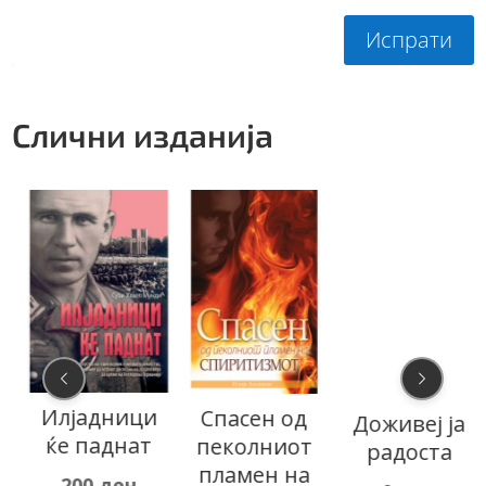
Испрати
Слични изданија
и
Илјадници
Спасен од
Доживеј ја
а
ќе паднат
пеколниот
радоста
пламен на
200
ден