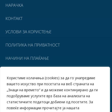
НАРАЧКА
КОНТАКТ
УСЛОВИ ЗА КОРИСТЕЊЕ
ПОЛИТИКА НА ПРИВАТНОСТ
НАЧИНИ НА ПЛАЌАЊЕ
УСЛОВИ ЗА ИСПОРАКА
Користиме колачиња (cookies) за да го унапредиме
вашето искуство при посетата на веб страната на
ПОВРАТ НА СРЕДСТВА
„Знаци на времето“ и да можеме континуирано да ги
подобруваме услугите врз база на анализата на
статистичките податоци добиени од посетите. За
повеќе информации прочитајте ја нашата