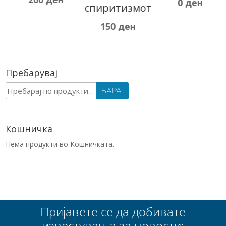
0
ден
спиритизмот
150
ден
Пребарувај
Барај
БАРАЈ
за:
Кошничка
Нема продукти во Кошничката.
Пријавете се да добивате
известувања за новости: