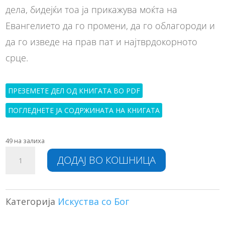
дела, бидејќи тоа ја прикажува моќта на
Евангелието да го промени, да го облагороди и
да го изведе на прав пат и најтврдокорното
срце.
ПРЕЗЕМЕТЕ ДЕЛ ОД КНИГАТА ВО PDF
ПОГЛЕДНЕТЕ ЈА СОДРЖИНАТА НА КНИГАТА
49 на залиха
Павле
A
ДОДАЈ ВО КОШНИЦА
Смолски
l
количина
t
e
r
Категорија
Искуства со Бог
n
a