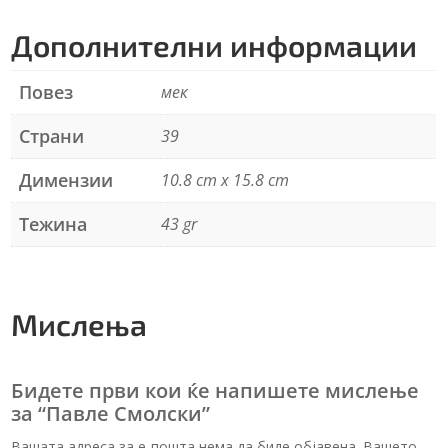
t
Дополнителни информации
i
v
e
Повез
мек
:
Страни
39
Димензии
10.8 cm x 15.8 cm
Тежина
43 gr
Мислења
Бидете први кои ќе напишете мислење
за “Павле Смолски”
Вашата адреса за е-пошта нема да биде објавена. Вашето