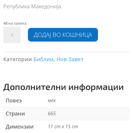
Република Македонија.
48 на залиха
Новиот
A
ДОДАЈ ВО КОШНИЦА
Завет
l
(црна
t
боја)
e
количина
r
Категории
Библии
,
Нов Завет
n
a
t
Дополнителни информации
i
v
e
Повез
мек
:
Страни
665
Димензии
11 cm x 15 cm