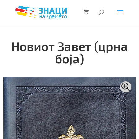
Новиот Завет (црна
боја)