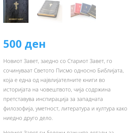
500
ден
Новиот Завет, заедно со Стариот Завет, го
сочинуваат Светото Писмо односно Библијата,
која е една од највлијателните книги во
историјата на човештвото, чија содржина
претставува инспирација за западната
филозофија, уметност, литература и култура како
ниедно друго дело.
Новиот Завет ги бележи важните детали за