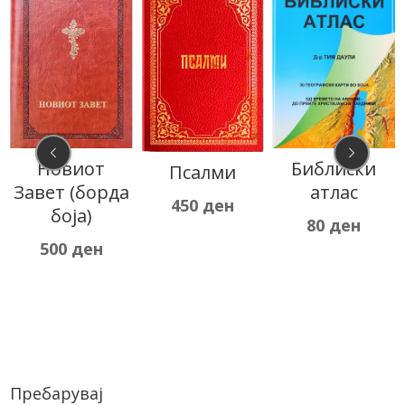
Новиот
Библиски
Псалми
Завет (борда
атлас
450
ден
боја)
80
ден
500
ден
Пребарувај