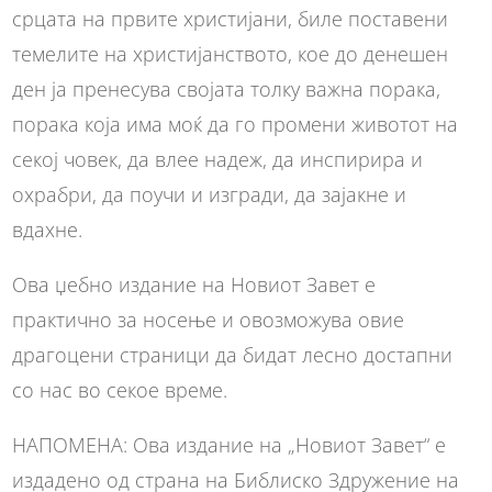
срцата на првите христијани, биле поставени
темелите на христијанството, кое до денешен
ден ја пренесува својата толку важна порака,
порака која има моќ да го промени животот на
секој човек, да влее надеж, да инспирира и
охрабри, да поучи и изгради, да зајакне и
вдахне.
Ова џебно издание на Новиот Завет е
практично за носење и овозможува овие
драгоцени страници да бидат лесно достапни
со нас во секое време.
НАПОМЕНА: Ова издание на „Новиот Завет“ е
издадено од страна на Библиско Здружение на