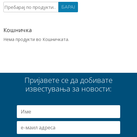
Барај
БАРАЈ
за:
Кошничка
Нема продукти во Кошничката.
Пријавете се да добивате
известувања за новости: