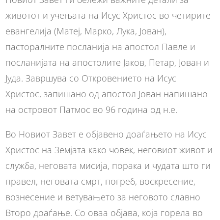
животот и учењата на Исус Христос во четирите
евангелија (Матеј, Марко, Лука, Јован),
пасторалните посланија на апостол Павле и
посланијата на апостолите Јаков, Петар, Јован и
Јуда. Завршува со Откровението на Исус
Христос, запишано од апостол Јован напишано
на островот Патмос во 96 година од н.е.
Во Новиот Завет е објавено доaѓањето на Исус
Христос на Земјата како човек, неговиот живот и
служба, неговата мисија, порака и чудата што ги
правел, неговата смрт, погреб, воскресение,
вознесение и ветувањето за неговото славно
Второ доаѓање. Со оваа објава, која горела во