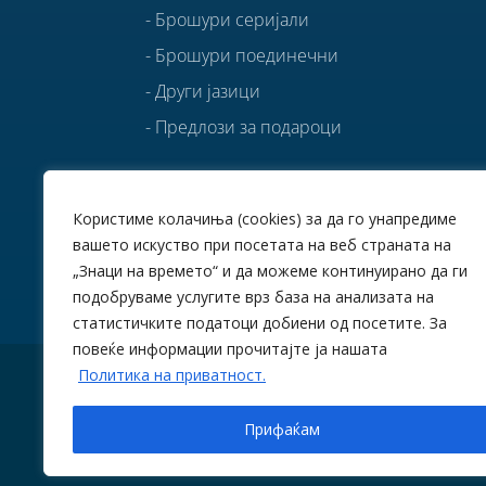
- Брошури серијали
- Брошури поединечни
- Други јазици
- Предлози за подароци
БЕСПЛАТНО ВО PDF
Користиме колачиња (cookies) за да го унапредиме
ИЗВАДОЦИ
вашето искуство при посетата на веб страната на
„Знаци на времето“ и да можеме континуирано да ги
подобруваме услугите врз база на анализата на
статистичките податоци добиени од посетите. За
повеќе информации прочитајте ја нашата
Политика на приватност.
Прифаќам