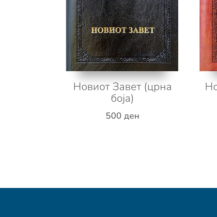
Новиот Завет (црна
Но
боја)
500
ден