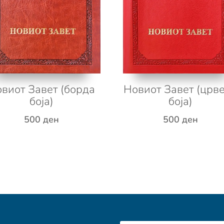
виот Завет (борда
Новиот Завет (црв
боја)
боја)
500
ден
500
ден