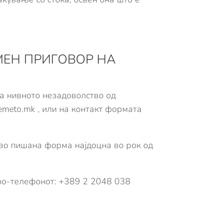
МЕН ПРИГОВОР НА
а нивното незадоволство од
remeto.mk
, или на контакт формата
 во пишана форма најдоцна во рок од
нфо-телефонот: +389 2 2048 038