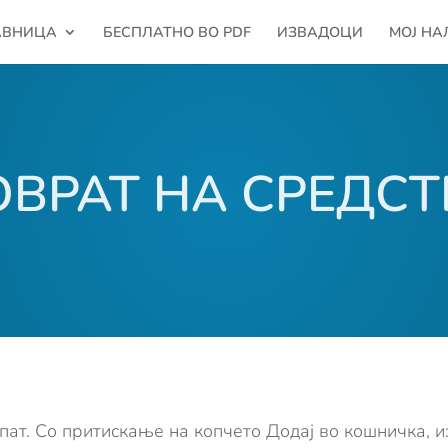
АВНИЦА
БЕСПЛАТНО ВО PDF
ИЗВАДОЦИ
МОЈ НА
ОВРАТ НА СРЕДСТ
 пат. Со притискање на копчето Додаj во кошничка, 