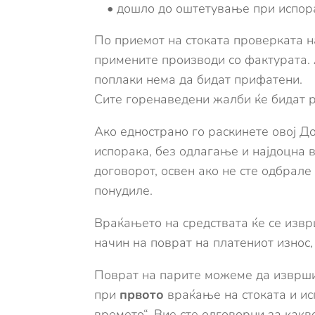
• дошло до оштетување при испор
По приемот на стоката проверката н
примените производи со фактурата. 
поплаки нема да бидат прифатени.
Сите горенаведени жалби ќе бидат р
Ако еднострано го раскинете овој До
испорака, без одлагање и најдоцна 
договорот, освен ако не сте одбрале
понудиле.
Враќањето на средствата ќе се изврш
начин на поврат на платениот износ
Поврат на парите можеме да извр
при
првото
враќање на стоката и ис
времето“. Вие сте одговорни за какв