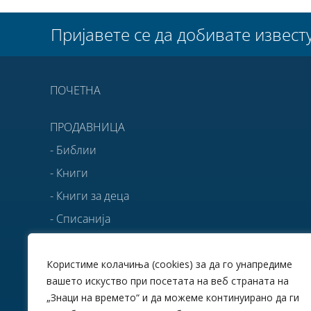
Пријавете се да добивате извест
ПОЧЕТНА
ПРОДАВНИЦА
- Библии
- Книги
- Книги за деца
- Списанија
- Брошури серијали
- Брошури поединечни
Користиме колачиња (cookies) за да го унапредиме
вашето искуство при посетата на веб страната на
- Други јазици
„Знаци на времето“ и да можеме континуирано да ги
- Предлози за подароци