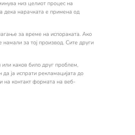
минува низ целиот процес на
да дека нарачката е примена од
лагање за време на испораката. Ако
 намали за тој производ. Сите други
 или каков било друг проблем,
н да ја испрати рекламацијата до
ли на контакт формата на веб-