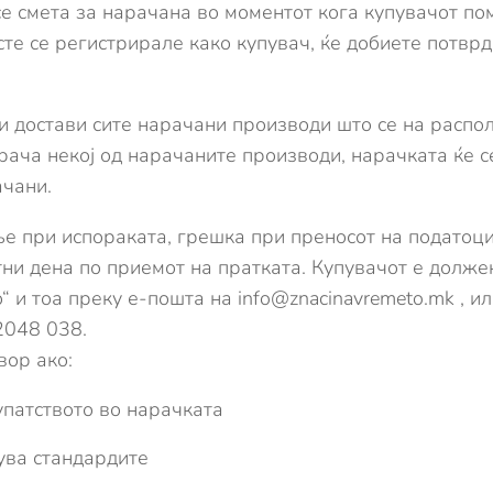
е смета за нарачана во моментот кога купувачот по
сте се регистрирале како купувач, ќе добиете потвр
ги достави сите нарачани производи што се на распо
ача некој од нарачаните производи, нарачката ќе се
ачани.
ње при испораката, грешка при преносот на податоци
тни дена по приемот на пратката. Купувачот е долже
“ и тоа преку е-пошта на
info@znacinavremeto.mk
, и
2048 038.
вор ако:
упатството во нарачката
нува стандардите