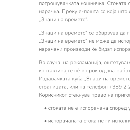
потрошувачката кошничка. Стоката с
нарачка. Преку е-пошта со која што 
„Знаци на времето“.
„Знаци на времето“ се обврзува да 
„Знаци на времето“ не може да испор
нарачани производи ќе бидат испор
Во случај на рекламација, оштетува
контактирајте нѐ во рок од два рабо
Издавачката куќа „Знаци на времето
страницата, или на телефон +389 2 
Корисникот стекнува право на приго
• стоката не е испорачана според 
• испорачаната стока не ги испол