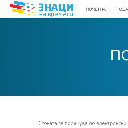
ПОЧЕТНА
ПРОД
П
Стокaтa се порачува по електронски