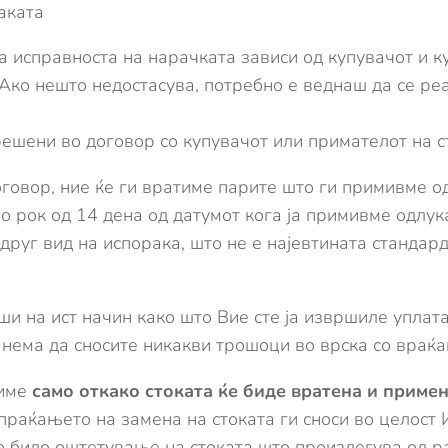
аката
а исправноста на нарачката зависи од купувачот и к
Ако нешто недостасува, потребно е веднаш да се ре
ешени во договор со купувачот или примателот на с
говор, ние ќе ги вратиме парите што ги примивме од
во рок од 14 дена од датумот кога ја примивме одлу
 друг вид на испорака, што не е најевтината стандар
и на ист начин како што Вие сте ја извршиле уплатат
, нема да сносите никакви трошоци во врска со враќ
шиме
само откако стоката ќе биде вратена и примен
праќањето на замена на стоката ги сноси во целост 
о било оштетување на стоката што произлегува од ра