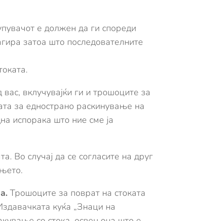
упувачот е должен да ги спореди
агира затоа што последователните
токата.
 вас, вклучувајќи ги и трошоците за
ката за еднострано раскинување на
дна испорака што ние сме ја
а. Во случај да се согласите на друг
ањето.
а.
Трошоците за поврат на стоката
Издавачката куќа „Знаци на
кување со стока, освен она што е