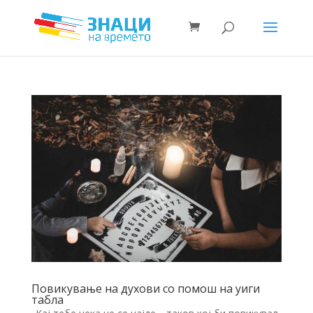
Повикување на духови со помош на уиги
табла