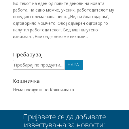
Во текот на еден од првите денови на новата
работа, на едно момче, ученик, работодателот му
понудил голема чаша пиво. „Не, ви благодарам“,
одговорило момчето. Овој одмерен одговор го
налутил работодателот. Веднаш налутено
извикнал: „Ние овде немаме никакви...
Пребарувај
Барај
БАРАЈ
за:
Кошничка
Нема продукти во Кошничката.
Пријавете се да добивате
известувања за новости: