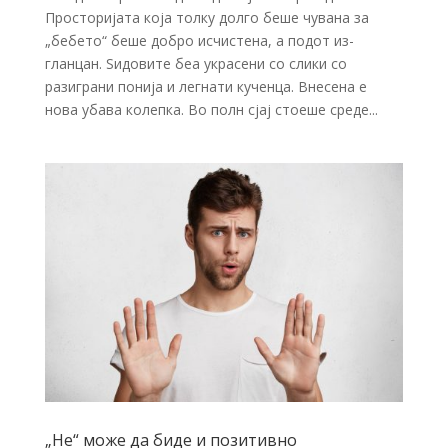
Просторијата која толку долго беше чувана за
„бебето“ беше добро исчистена, а подот из­
гланцан. Ѕидовите беа украсени со слики со
разиграни понија и легнати кученца. Внесена е
нова убава колепка. Во полн сјај стоеше среде...
„Не“ може да биде и позитивно