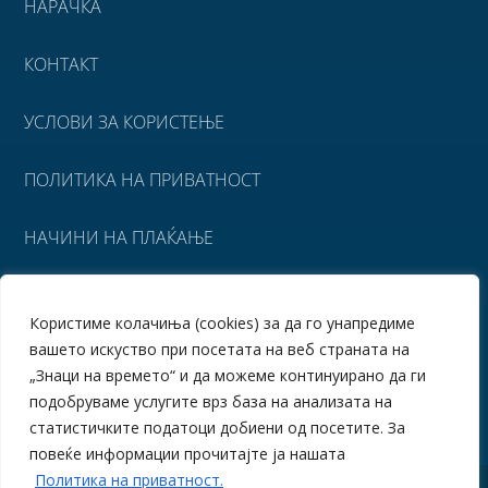
НАРАЧКА
КОНТАКТ
УСЛОВИ ЗА КОРИСТЕЊЕ
ПОЛИТИКА НА ПРИВАТНОСТ
НАЧИНИ НА ПЛАЌАЊЕ
УСЛОВИ ЗА ИСПОРАКА
Користиме колачиња (cookies) за да го унапредиме
вашето искуство при посетата на веб страната на
ПОВРАТ НА СРЕДСТВА
„Знаци на времето“ и да можеме континуирано да ги
подобруваме услугите врз база на анализата на
статистичките податоци добиени од посетите. За
повеќе информации прочитајте ја нашата
Политика на приватност.