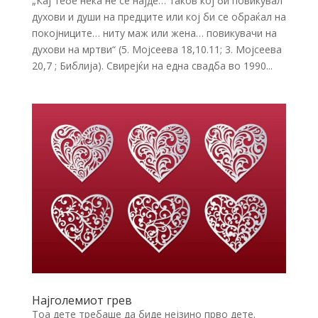
„Кај тебе нека не се најде… таков кој би повикувал
духови и души на предците или кој би се обраќал на
покојниците… ниту маж или жена… повикувачи на
духови на мртви“ (5. Мојсеева 18,10.11; 3. Мојсеева
20,7 ; Библија). Свирејќи на една свадба во 1990...
Најголемиот грев
Тоа дете требаше да биде нејзино прво дете.